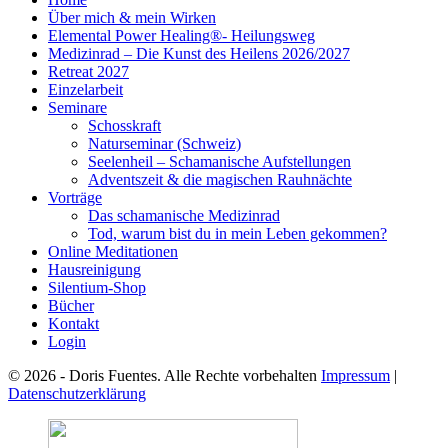
Über mich & mein Wirken
Elemental Power Healing®- Heilungsweg
Medizinrad – Die Kunst des Heilens 2026/2027
Retreat 2027
Einzelarbeit
Seminare
Schosskraft
Naturseminar (Schweiz)
Seelenheil – Schamanische Aufstellungen
Adventszeit & die magischen Rauhnächte
Vorträge
Das schamanische Medizinrad
Tod, warum bist du in mein Leben gekommen?
Online Meditationen
Hausreinigung
Silentium-Shop
Bücher
Kontakt
Login
© 2026 - Doris Fuentes. Alle Rechte vorbehalten
Impressum
|
Datenschutzerklärung