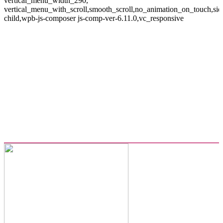
vertical_menu_width_290,
vertical_menu_with_scroll,smooth_scroll,no_animation_on_touch,si
child,wpb-js-composer js-comp-ver-6.11.0,vc_responsive