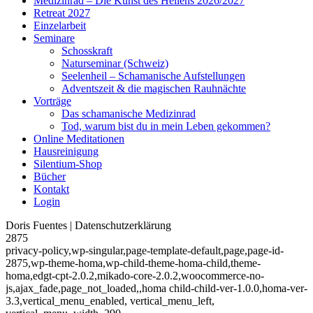
Medizinrad – Die Kunst des Heilens 2026/2027
Retreat 2027
Einzelarbeit
Seminare
Schosskraft
Naturseminar (Schweiz)
Seelenheil – Schamanische Aufstellungen
Adventszeit & die magischen Rauhnächte
Vorträge
Das schamanische Medizinrad
Tod, warum bist du in mein Leben gekommen?
Online Meditationen
Hausreinigung
Silentium-Shop
Bücher
Kontakt
Login
Doris Fuentes | Datenschutzerklärung
2875
privacy-policy,wp-singular,page-template-default,page,page-id-
2875,wp-theme-homa,wp-child-theme-homa-child,theme-
homa,edgt-cpt-2.0.2,mikado-core-2.0.2,woocommerce-no-
js,ajax_fade,page_not_loaded,,homa child-child-ver-1.0.0,homa-ver-
3.3,vertical_menu_enabled, vertical_menu_left,