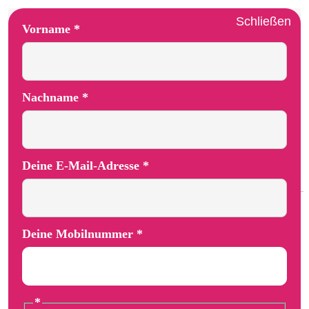
Schließen
Layout Vorname Deine
Vorname
*
Nachname
*
Deine E-Mail-Adresse
*
Deine Mobilnummer
*
*