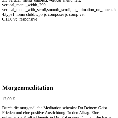
3.3,vertical_menu_enabled, vertical_menu_left,
vertical_menu_width_290,
vertical_menu_with_scroll,smooth_scroll,no_animation_on_touch,si
4,type1,homa-child,wpb-js-composer js-comp-ver-
6.11.0,vc_responsive
Morgenmeditation
12,00
€
Durch die morgendliche Meditation schenkst Du Deinem Geist
Frieden und eine positive Ausrichtung für den Alltag. Eine
unbegrenzte Kraft ist bereits in Dir. Fokussiere Dich auf die Farben