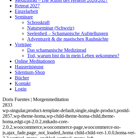
Medizinrad – Die Kunst des Heilens 2026/2027
Retreat 2027
Einzelarbeit
Seminare
Schosskraft
Naturseminar (Schweiz)
Seelenheil – Schamanische Aufstellungen
Adventszeit & die magischen Rauhnächte
Vorträge
Das schamanische Medizinrad
Tod, warum bist du in mein Leben gekommen?
Online Meditationen
Hausreinigung
Silentium-Shop
Bücher
Kontakt
Login
Doris Fuentes | Morgenmeditation
2833
wp-singular,product-template-default,single,single-product,postid-
2857,wp-theme-homa,wp-child-theme-homa-child,theme-
homa,edgt-cpt-2.0.2,mikado-core-
2.0.2,woocommerce,woocommerce-page,woocommerce-no-
js,ajax_fade,page_not_loaded,,homa child-child-ver-1.0.0,homa-ver-