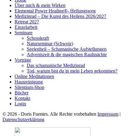
Über mich & mein Wirken
Elemental Power Healing®- Heilungsweg
Medizinrad – Die Kunst des Heilens 2026/2027
Retreat 2027
Einzelarbeit
Seminare
Schosskraft
Naturseminar (Schweiz)
Seelenheil – Schamanische Aufstellungen
Adventszeit & die magischen Rauhnächte
Vorträge
Das schamanische Medizinrad
Tod, warum bist du in mein Leben gekommen?
Online Meditationen
Hausreinigung
Silentium-Shop
Bücher
Kontakt
Login
© 2026 - Doris Fuentes. Alle Rechte vorbehalten
Impressum
|
Datenschutzerklärung