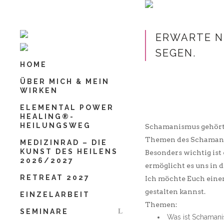
Schließen
Vorname
*
ERWARTE N
EGEN.
HOME
Nachname
*
ÜBER MICH & MEIN
WIRKEN
ELEMENTAL POWER
HEALING®-
Deine E-Mail-Adresse
*
HEILUNGSWEG
Schamanismus gehört z
Themen des Schamanism
MEDIZINRAD – DIE
KUNST DES HEILENS
Besonders wichtig ist
2026/2027
ermöglicht es uns in
Deine Mobilnummer
*
RETREAT 2027
Ich möchte Euch eine
gestalten kannst.
EINZELARBEIT
Themen:
SEMINARE
Was ist Schaman