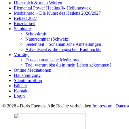
Über mich & mein Wirken
Elemental Power Healing®- Heilungsweg
Medizinrad – Die Kunst des Heilens 2026/2027
Retreat 2027
Einzelarbeit
Seminare
Schosskraft
Naturseminar (Schweiz)
Seelenheil – Schamanische Aufstellungen
Adventszeit & die magischen Rauhnächte
Vorträge
Das schamanische Medizinrad
Tod, warum bist du in mein Leben gekommen?
Online Meditationen
Hausreinigung
Silentium-Shop
Bücher
Kontakt
Login
© 2026 - Doris Fuentes. Alle Rechte vorbehalten
Impressum
|
Datens