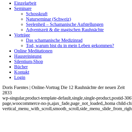
Einzelarbeit
Seminare
Schosskraft
Naturseminar (Schweiz)
Seelenheil – Schamanische Aufstellungen
Adventszeit & die magischen Rauhnächte
Vorträge
Das schamanische Medizinrad
Tod, warum bist du in mein Leben gekommen?
Online Meditationen
Hausreinigung
Silentium-Shop
Bücher
Kontakt
Login
Doris Fuentes | Online-Vortrag Die 12 Rauhnächte der neuen Zeit
2833
wp-singular,product-template-default,single,single-product,posti
page,woocommerce-no-js,ajax_fade,page_not_loaded,,homa child-chil
vertical_menu_with_scroll,smooth_scroll,side_menu_slide_from_righ