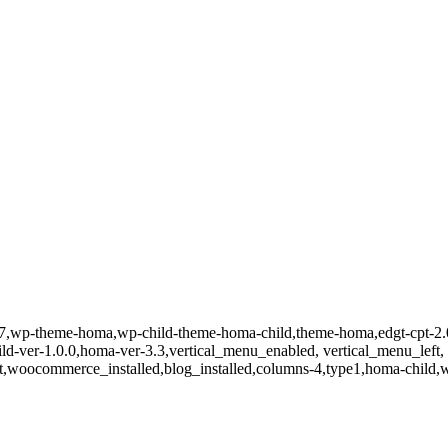
d-3067,wp-theme-homa,wp-child-theme-homa-child,theme-homa,edgt-cp
d-ver-1.0.0,homa-ver-3.3,vertical_menu_enabled, vertical_menu_left
t,woocommerce_installed,blog_installed,columns-4,type1,homa-child,