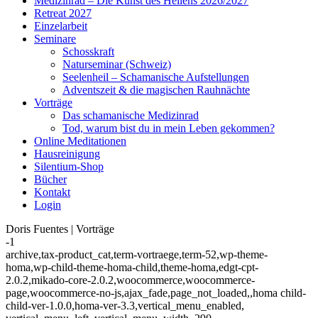
Medizinrad – Die Kunst des Heilens 2026/2027
Retreat 2027
Einzelarbeit
Seminare
Schosskraft
Naturseminar (Schweiz)
Seelenheil – Schamanische Aufstellungen
Adventszeit & die magischen Rauhnächte
Vorträge
Das schamanische Medizinrad
Tod, warum bist du in mein Leben gekommen?
Online Meditationen
Hausreinigung
Silentium-Shop
Bücher
Kontakt
Login
Doris Fuentes | Vorträge
-1
archive,tax-product_cat,term-vortraege,term-52,wp-theme-
homa,wp-child-theme-homa-child,theme-homa,edgt-cpt-
2.0.2,mikado-core-2.0.2,woocommerce,woocommerce-
page,woocommerce-no-js,ajax_fade,page_not_loaded,,homa child-
child-ver-1.0.0,homa-ver-3.3,vertical_menu_enabled,