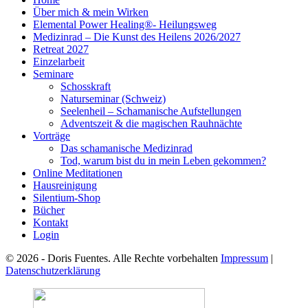
Über mich & mein Wirken
Elemental Power Healing®- Heilungsweg
Medizinrad – Die Kunst des Heilens 2026/2027
Retreat 2027
Einzelarbeit
Seminare
Schosskraft
Naturseminar (Schweiz)
Seelenheil – Schamanische Aufstellungen
Adventszeit & die magischen Rauhnächte
Vorträge
Das schamanische Medizinrad
Tod, warum bist du in mein Leben gekommen?
Online Meditationen
Hausreinigung
Silentium-Shop
Bücher
Kontakt
Login
© 2026 - Doris Fuentes. Alle Rechte vorbehalten
Impressum
|
Datenschutzerklärung