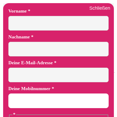
Schließen
E-Mail-Adresse Layout Mobilnummer
Vorname
*
Nachname
*
Deine E-Mail-Adresse
*
Deine Mobilnummer
*
*