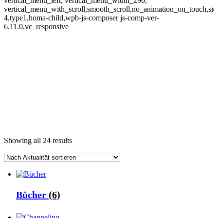
vertical_menu_left, vertical_menu_width_290,
vertical_menu_with_scroll,smooth_scroll,no_animation_on_touch,si
4,type1,homa-child,wpb-js-composer js-comp-ver-
6.11.0,vc_responsive
Showing all 24 results
Bücher
(6)