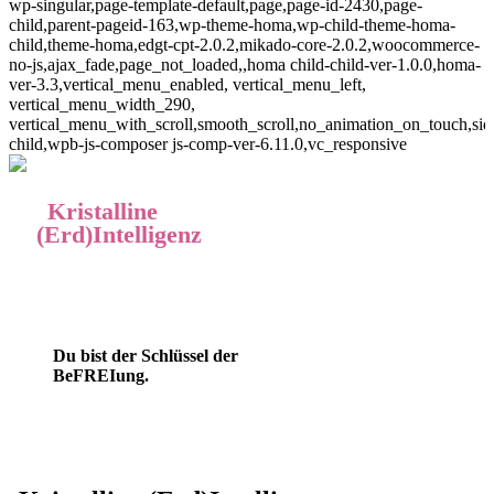
wp-singular,page-template-default,page,page-id-2430,page-
child,parent-pageid-163,wp-theme-homa,wp-child-theme-homa-
child,theme-homa,edgt-cpt-2.0.2,mikado-core-2.0.2,woocommerce-
no-js,ajax_fade,page_not_loaded,,homa child-child-ver-1.0.0,homa-
ver-3.3,vertical_menu_enabled, vertical_menu_left,
vertical_menu_width_290,
vertical_menu_with_scroll,smooth_scroll,no_animation_on_touch,si
child,wpb-js-composer js-comp-ver-6.11.0,vc_responsive
Kristalline
(Erd)Intelligenz
Du bist der Schlüssel der
BeFREIung.