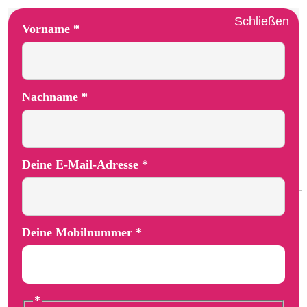
Schließen
Layout Mobilnummer E-Mail-Adresse
Vorname
*
Nachname
*
Deine E-Mail-Adresse
*
Deine Mobilnummer
*
*