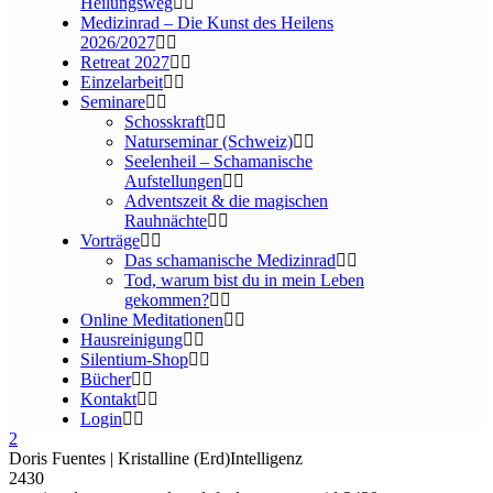
Heilungsweg
Medizinrad – Die Kunst des Heilens
2026/2027
Retreat 2027
Einzelarbeit
Seminare
Schosskraft
Naturseminar (Schweiz)
Seelenheil – Schamanische
Aufstellungen
Adventszeit & die magischen
Rauhnächte
Vorträge
Das schamanische Medizinrad
Tod, warum bist du in mein Leben
gekommen?
Online Meditationen
Hausreinigung
Silentium-Shop
Bücher
Kontakt
Login
Doris Fuentes | Kristalline (Erd)Intelligenz
2430