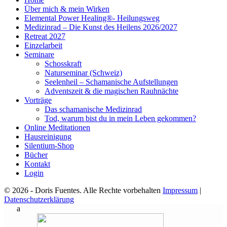
Über mich & mein Wirken
Elemental Power Healing®- Heilungsweg
Medizinrad – Die Kunst des Heilens 2026/2027
Retreat 2027
Einzelarbeit
Seminare
Schosskraft
Naturseminar (Schweiz)
Seelenheil – Schamanische Aufstellungen
Adventszeit & die magischen Rauhnächte
Vorträge
Das schamanische Medizinrad
Tod, warum bist du in mein Leben gekommen?
Online Meditationen
Hausreinigung
Silentium-Shop
Bücher
Kontakt
Login
© 2026 - Doris Fuentes. Alle Rechte vorbehalten
Impressum
|
Datenschutzerklärung