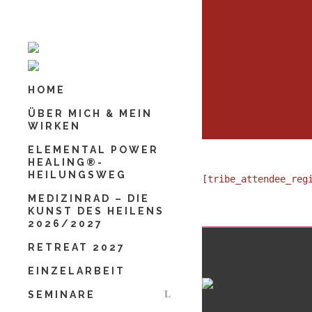
Schließen
Vorname
*
HOME
Nachname
*
ÜBER MICH & MEIN
WIRKEN
ELEMENTAL POWER
HEALING®-
Deine E-Mail-Adresse
*
HEILUNGSWEG
[tribe_attendee_reg
MEDIZINRAD – DIE
KUNST DES HEILENS
2026/2027
Deine Mobilnummer
*
RETREAT 2027
EINZELARBEIT
SEMINARE