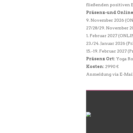
fließenden positiven 
Präsenz-und Online
9. November 2026 (O
27/28/29. November 20
1. Februar 2027 (ONLI
23./24. Januar 2026 (P
15.-19. Februar 2027 (
Präsenz Ort:
Yoga Rot
Kosten:
2990 €
Anmeldung via E-Mai