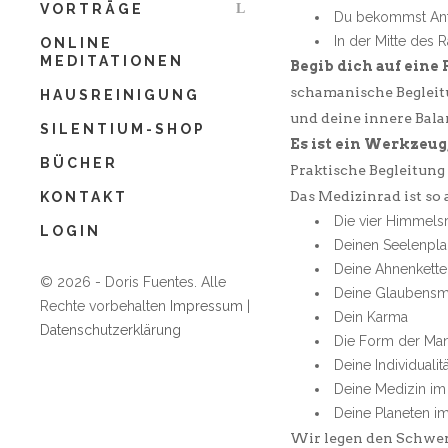
Layout Layout Nachname
*
VORTRÄGE
Du bekommst Antw
Ich bin damit einverstanden, dass Doris Fuentes
In der Mitte des 
ONLINE
mir Newsletter und Informationen per Email
MEDITATIONEN
Begib dich auf eine 
zusenden darf und ich stimme der
Datenschutzerklärung zu. Die Einwilligung kann
schamanische Begleitu
HAUSREINIGUNG
jederzeit per Abmelde-Link im Newsletter
und deine innere Bala
SILENTIUM-SHOP
widerrufen werden.
Es ist ein Werkzeug
Ich bin damit einverstanden, dass mir wichtige
BÜCHER
Praktische Begleitung
Updates und Erinnerungen zum Retreat per
Das Medizinrad ist so 
KONTAKT
WhatsApp zugesendet werden, damit ich
garantiert nichts verpasse.
Die vier Himmels
LOGIN
Deinen Seelenpla
Deine Ahnenkette
Jetzt anmelden
© 2026 - Doris Fuentes. Alle
Deine Glaubensm
Rechte vorbehalten
Impressum
|
Dein Karma
Datenschutzerklärung
Die Form der Mani
Deine Individualitä
Deine Medizin im
Deine Planeten i
Wir legen den Schwerp