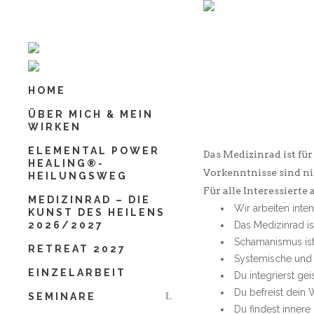
Schließen
Vorname
*
HOME
Nachname
*
ÜBER MICH & MEIN
WIRKEN
ELEMENTAL POWER
Das Medizinrad ist fü
HEALING®-
Deine E-Mail-Adresse
*
Vorkenntnisse sind nic
HEILUNGSWEG
Für alle Interessiert
MEDIZINRAD – DIE
Wir arbeiten inte
KUNST DES HEILENS
2026/2027
Das Medizinrad is
Schamanismus ist 
Deine Mobilnummer
*
RETREAT 2027
Systemische und 
EINZELARBEIT
Du integrierst ge
Du befreist dein 
SEMINARE
Du findest innere