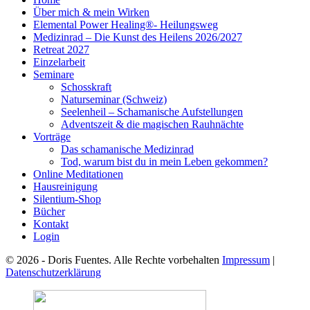
Über mich & mein Wirken
Elemental Power Healing®- Heilungsweg
Medizinrad – Die Kunst des Heilens 2026/2027
Retreat 2027
Einzelarbeit
Seminare
Schosskraft
Naturseminar (Schweiz)
Seelenheil – Schamanische Aufstellungen
Adventszeit & die magischen Rauhnächte
Vorträge
Das schamanische Medizinrad
Tod, warum bist du in mein Leben gekommen?
Online Meditationen
Hausreinigung
Silentium-Shop
Bücher
Kontakt
Login
© 2026 - Doris Fuentes. Alle Rechte vorbehalten
Impressum
|
Datenschutzerklärung