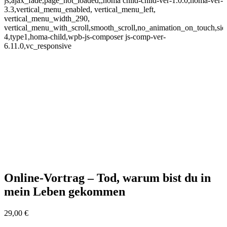
js,ajax_fade,page_not_loaded,,homa child-child-ver-1.0.0,homa-ver-
3.3,vertical_menu_enabled, vertical_menu_left,
vertical_menu_width_290,
vertical_menu_with_scroll,smooth_scroll,no_animation_on_touch,si
4,type1,homa-child,wpb-js-composer js-comp-ver-
6.11.0,vc_responsive
Online-Vortrag – Tod, warum bist du in
mein Leben gekommen
29,00
€