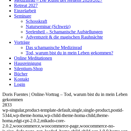
Medizinrad – Die Kunst des Heilens 2026/2027
Retreat 2027
Einzelarbeit
Seminare
Schosskraft
Naturseminar (Schweiz)
Seelenheil – Schamanische Aufstellungen
Adventszeit & die magischen Rauhnächte
Vorträge
Das schamanische Medizinrad
Tod, warum bist du in mein Leben gekommen?
Online Meditationen
Hausreinigung
Silentium-Shop
Bücher
Kontakt
Login
Doris Fuentes | Online-Vortrag – Tod, warum bist du in mein Leben
gekommen
2833
wp-singular,product-template-default,single,single-product,postid-
5344,wp-theme-homa,wp-child-theme-homa-child,theme-
homa,edgt-cpt-2.0.2,mikado-core-
2.0.2,woocommerce,woocommerce-page,woocommerce-no-