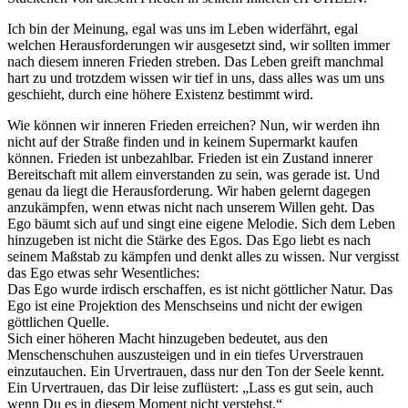
Ich bin der Meinung, egal was uns im Leben widerfährt, egal
welchen Herausforderungen wir ausgesetzt sind, wir sollten immer
nach diesem inneren Frieden streben. Das Leben greift manchmal
hart zu und trotzdem wissen wir tief in uns, dass alles was um uns
geschieht, durch eine höhere Existenz bestimmt wird.
Wie können wir inneren Frieden erreichen? Nun, wir werden ihn
nicht auf der Straße finden und in keinem Supermarkt kaufen
können. Frieden ist unbezahlbar. Frieden ist ein Zustand innerer
Bereitschaft mit allem einverstanden zu sein, was gerade ist. Und
genau da liegt die Herausforderung. Wir haben gelernt dagegen
anzukämpfen, wenn etwas nicht nach unserem Willen geht. Das
Ego bäumt sich auf und singt eine eigene Melodie. Sich dem Leben
hinzugeben ist nicht die Stärke des Egos. Das Ego liebt es nach
seinem Maßstab zu kämpfen und denkt alles zu wissen. Nur vergisst
das Ego etwas sehr Wesentliches:
Das Ego wurde irdisch erschaffen, es ist nicht göttlicher Natur. Das
Ego ist eine Projektion des Menschseins und nicht der ewigen
göttlichen Quelle.
Sich einer höheren Macht hinzugeben bedeutet, aus den
Menschenschuhen auszusteigen und in ein tiefes Urverstrauen
einzutauchen. Ein Urvertrauen, dass nur den Ton der Seele kennt.
Ein Urvertrauen, das Dir leise zuflüstert: „Lass es gut sein, auch
wenn Du es in diesem Moment nicht verstehst.“