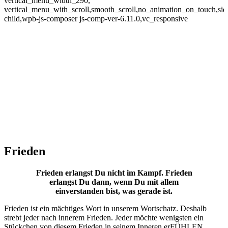
vertical_menu_width_290,
vertical_menu_with_scroll,smooth_scroll,no_animation_on_touch,si
child,wpb-js-composer js-comp-ver-6.11.0,vc_responsive
Frieden
Frieden erlangst Du nicht im Kampf. Frieden
erlangst Du dann, wenn Du mit allem
einverstanden bist, was gerade ist.
Frieden ist ein mächtiges Wort in unserem Wortschatz. Deshalb
strebt jeder nach innerem Frieden. Jeder möchte wenigsten ein
Stückchen von diesem Frieden in seinem Inneren erFÜHLEN.