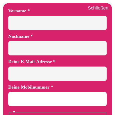
Schließen
E-Mail-Adresse Vorname Layout
Vorname
*
Nachname
*
Deine E-Mail-Adresse
*
Deine Mobilnummer
*
*