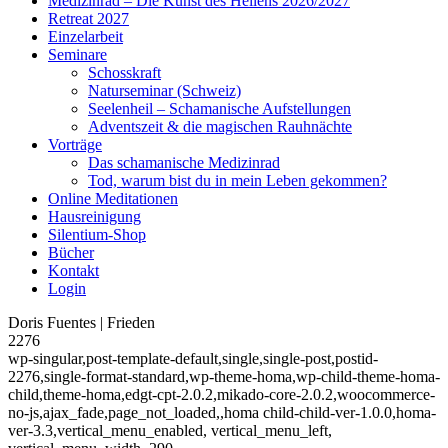
Medizinrad – Die Kunst des Heilens 2026/2027
Retreat 2027
Einzelarbeit
Seminare
Schosskraft
Naturseminar (Schweiz)
Seelenheil – Schamanische Aufstellungen
Adventszeit & die magischen Rauhnächte
Vorträge
Das schamanische Medizinrad
Tod, warum bist du in mein Leben gekommen?
Online Meditationen
Hausreinigung
Silentium-Shop
Bücher
Kontakt
Login
Doris Fuentes | Frieden
2276
wp-singular,post-template-default,single,single-post,postid-
2276,single-format-standard,wp-theme-homa,wp-child-theme-homa-
child,theme-homa,edgt-cpt-2.0.2,mikado-core-2.0.2,woocommerce-
no-js,ajax_fade,page_not_loaded,,homa child-child-ver-1.0.0,homa-
ver-3.3,vertical_menu_enabled, vertical_menu_left,