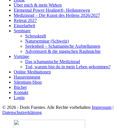
Über mich & mein Wirken
Elemental Power Healing®- Heilungsweg
Medizinrad – Die Kunst des Heilens 2026/2027
Retreat 2027
Einzelarbeit
Seminare
Schosskraft
Naturseminar (Schweiz)
Seelenheil – Schamanische Aufstellungen
Adventszeit & die magischen Rauhnächte
Vorträge
Das schamanische Medizinrad
Tod, warum bist du in mein Leben gekommen?
Online Meditationen
Hausreinigung
Silentium-Shop
Bücher
Kontakt
Login
© 2026 - Doris Fuentes. Alle Rechte vorbehalten
Impressum
|
Datenschutzerklärung