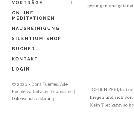
Layout Vorname Nachname
*
VORTRÄGE
gesungen und getanzt. 
Ich bin damit einverstanden, dass Doris Fuentes
ONLINE
mir Newsletter und Informationen per Email
MEDITATIONEN
zusenden darf und ich stimme der
Datenschutzerklärung zu. Die Einwilligung kann
HAUSREINIGUNG
jederzeit per Abmelde-Link im Newsletter
SILENTIUM-SHOP
widerrufen werden.
Ich bin damit einverstanden, dass mir wichtige
BÜCHER
Updates und Erinnerungen zum Retreat per
KONTAKT
WhatsApp zugesendet werden, damit ich
garantiert nichts verpasse.
LOGIN
Jetzt anmelden
© 2026 - Doris Fuentes. Alle
ICH BIN FREI, frei m
Rechte vorbehalten
Impressum
|
fliegen und sich von
Datenschutzerklärung
Kein Tier kann so ho