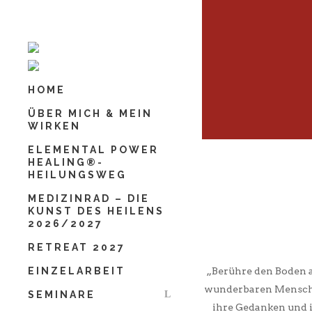
Schließen
Vorname
*
HOME
Nachname
*
ÜBER MICH & MEIN
WIRKEN
ELEMENTAL POWER
HEALING®-
Deine E-Mail-Adresse
*
HEILUNGSWEG
MEDIZINRAD – DIE
KUNST DES HEILENS
2026/2027
Deine Mobilnummer
*
RETREAT 2027
EINZELARBEIT
„Berühre den Boden a
wunderbaren Menschen
SEMINARE
ihre Gedanken und 