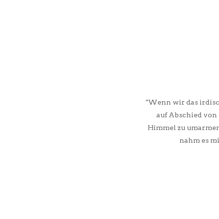
"Wenn wir das irdis
auf Abschied von d
Himmel zu umarmen. 
nahm es mi